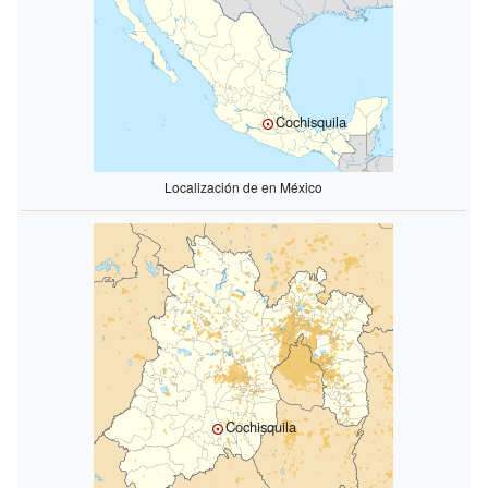
Cochisquila
Localización de en México
Cochisquila