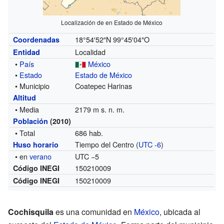
Localización de en Estado de México
18°54′52″N
99°45′04″O
Coordenadas
Localidad
Entidad
•
País
México
•
Estado
Estado de México
• Municipio
Coatepec Harinas
Altitud
• Media
2179 m s. n. m.
Población
(2010)
• Total
686 hab.
Tiempo del Centro (
UTC -6
)
Huso horario
• en
verano
UTC −5
150210009
Código INEGI
150210009
Código INEGI
Cochisquila
es una comunidad en
México
, ubicada al