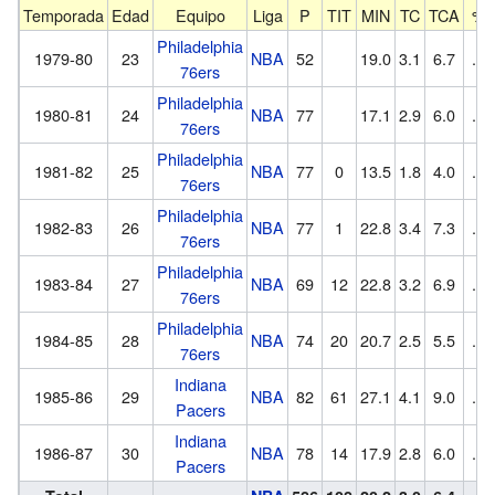
Temporada
Edad
Equipo
Liga
P
TIT
MIN
TC
TCA
%T
Philadelphia
1979-80
23
NBA
52
19.0
3.1
6.7
.45
76ers
Philadelphia
1980-81
24
NBA
77
17.1
2.9
6.0
.48
76ers
Philadelphia
1981-82
25
NBA
77
0
13.5
1.8
4.0
.45
76ers
Philadelphia
1982-83
26
NBA
77
1
22.8
3.4
7.3
.46
76ers
Philadelphia
1983-84
27
NBA
69
12
22.8
3.2
6.9
.46
76ers
Philadelphia
1984-85
28
NBA
74
20
20.7
2.5
5.5
.45
76ers
Indiana
1985-86
29
NBA
82
61
27.1
4.1
9.0
.45
Pacers
Indiana
1986-87
30
NBA
78
14
17.9
2.8
6.0
.46
Pacers