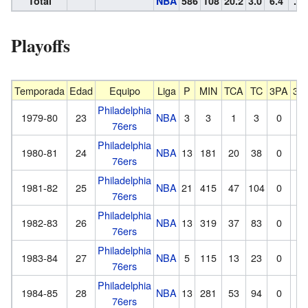
Total
NBA
586
108
20.2
3.0
6.4
.46
Playoffs
Temporada
Edad
Equipo
Liga
P
MIN
TCA
TC
3PA
3P
Philadelphia
1979-80
23
NBA
3
3
1
3
0
2
76ers
Philadelphia
1980-81
24
NBA
13
181
20
38
0
0
76ers
Philadelphia
1981-82
25
NBA
21
415
47
104
0
0
76ers
Philadelphia
1982-83
26
NBA
13
319
37
83
0
0
76ers
Philadelphia
1983-84
27
NBA
5
115
13
23
0
0
76ers
Philadelphia
1984-85
28
NBA
13
281
53
94
0
0
76ers