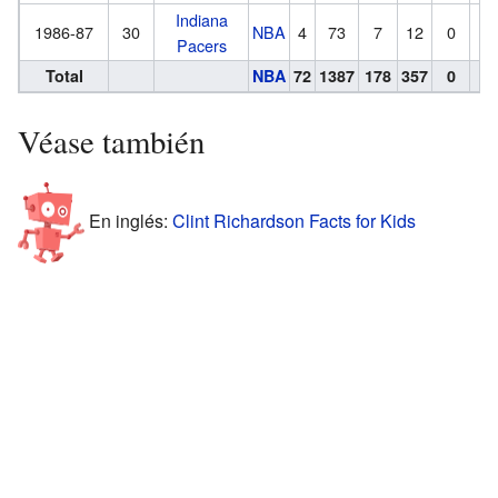
Indiana
1986-87
30
NBA
4
73
7
12
0
1
Pacers
Total
NBA
72
1387
178
357
0
3
Véase también
En inglés:
Clint Richardson Facts for Kids