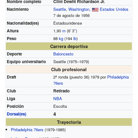
Nombre completo
Clint Dewitt Richardson Jr.
Nacimiento
Seattle
,
Washington
,
Estados Unidos
7 de agosto de 1956
Nacionalidad(es)
Estadounidense
Altura
1,90
m
(6
′
3
″
)
Peso
88
kg
(194
lb
)
Carrera deportiva
Deporte
Baloncesto
Equipo universitario
Seattle (1975–1979)
Club profesional
Draft
2ª ronda (puesto 36) 1979 por
Philadelphia
76ers
Club
Retirado
Liga
NBA
Posición
Escolta
4
Dorsal(es)
Trayectoria
Philadelphia 76ers
(1979-1985)