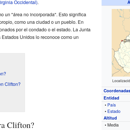
rginia Occidental)
.
Á
o un "área no incorporada". Esto significa
 propio, como una ciudad o un pueblo. En
ionados por el condado o el estado. La Junta
s Estados Unidos lo reconoce como un
Clif
on?
Localizació
n Clifton?
Coordenada
Entidad
•
País
•
Estado
Altitud
a Clifton?
• Media