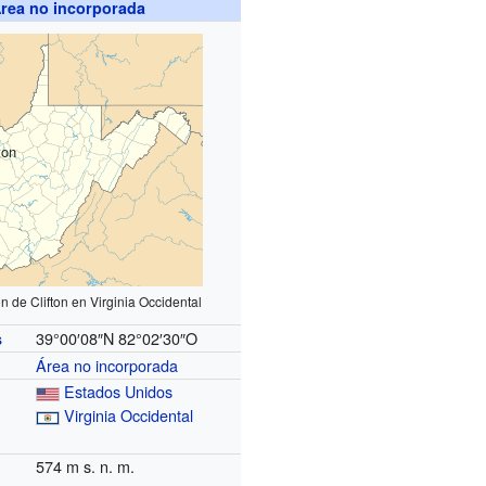
rea no incorporada
ton
n de Clifton en Virginia Occidental
39°00′08″N
82°02′30″O
s
Área no incorporada
Estados Unidos
Virginia Occidental
574 m s. n. m.