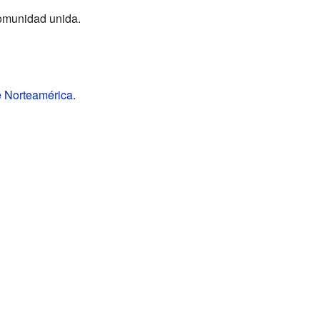
comunidad unida.
e Norteamérica
.