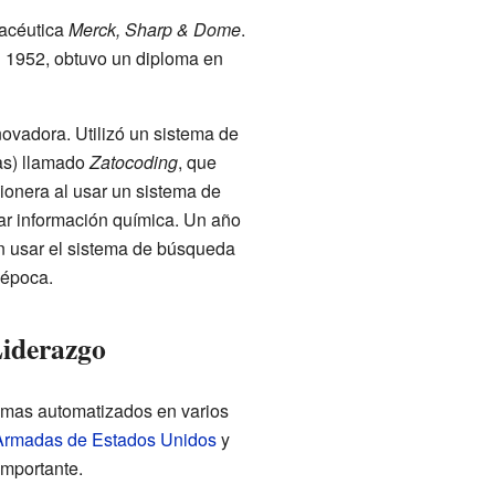
macéutica
Merck, Sharp & Dome
.
n 1952, obtuvo un diploma en
ovadora. Utilizó un sistema de
mas) llamado
Zatocoding
, que
ionera al usar un sistema de
r información química. Un año
en usar el sistema de búsqueda
 época.
Liderazgo
temas automatizados en varios
Armadas de Estados Unidos
y
importante.