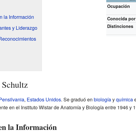
Ocupación
 la Información
Conocida por
Distinciones
antes y Liderazgo
Reconocimientos
 Schultz
Pensilvania
,
Estados Unidos
. Se graduó en
biología
y
química
e
ente en el Instituto Wistar de Anatomía y Biología entre 1946 y 
en la Información