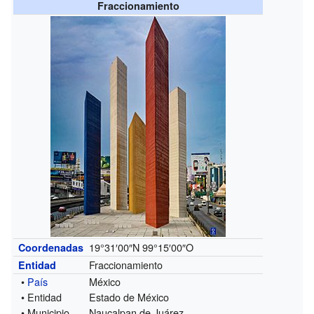
Fraccionamiento
19°31′00″N
99°15′00″O
Coordenadas
Fraccionamiento
Entidad
•
País
México
• Entidad
Estado de México
• Municipio
Naucalpan de Juárez