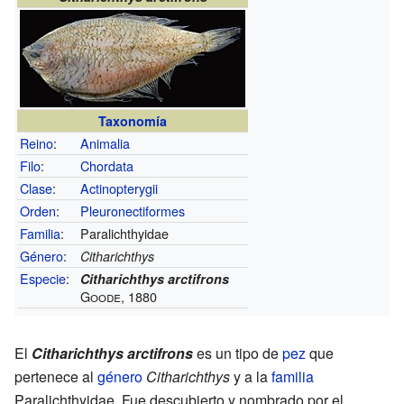
Taxonomía
Reino
:
Animalia
Filo
:
Chordata
Clase
:
Actinopterygii
Orden
:
Pleuronectiformes
Familia
:
Paralichthyidae
Género
:
Citharichthys
Especie
:
Citharichthys arctifrons
Goode, 1880
El
Citharichthys arctifrons
es un tipo de
pez
que
pertenece al
género
Citharichthys
y a la
familia
Paralichthyidae. Fue descubierto y nombrado por el