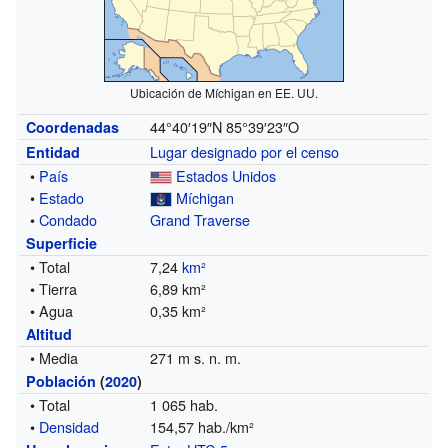
Ubicación de Míchigan en EE. UU.
44°40′19″N
85°39′23″O
Coordenadas
Lugar designado por el censo
Entidad
•
País
Estados Unidos
•
Estado
Míchigan
•
Condado
Grand Traverse
Superficie
• Total
7,24
km²
• Tierra
6,89 km²
• Agua
0,35 km²
Altitud
• Media
271 m s. n. m.
Población
(
2020
)
• Total
1 065 hab.
•
Densidad
154,57 hab./km²