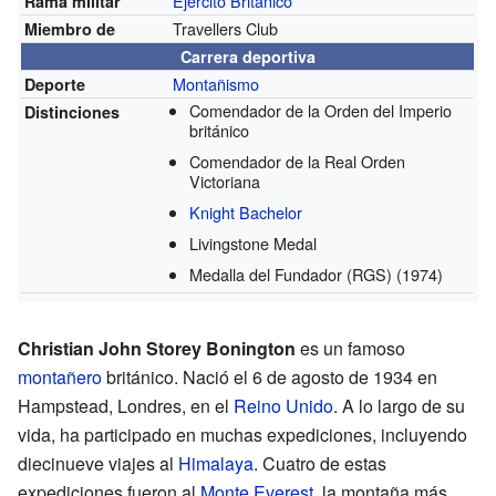
Ejército Británico
Rama militar
Travellers Club
Miembro de
Carrera deportiva
Montañismo
Deporte
Comendador de la Orden del Imperio
Distinciones
británico
Comendador de la Real Orden
Victoriana
Knight Bachelor
Livingstone Medal
Medalla del Fundador (RGS)
(1974)
Christian John Storey Bonington
es un famoso
montañero
británico. Nació el 6 de agosto de 1934 en
Hampstead, Londres, en el
Reino Unido
. A lo largo de su
vida, ha participado en muchas expediciones, incluyendo
diecinueve viajes al
Himalaya
. Cuatro de estas
expediciones fueron al
Monte Everest
, la montaña más