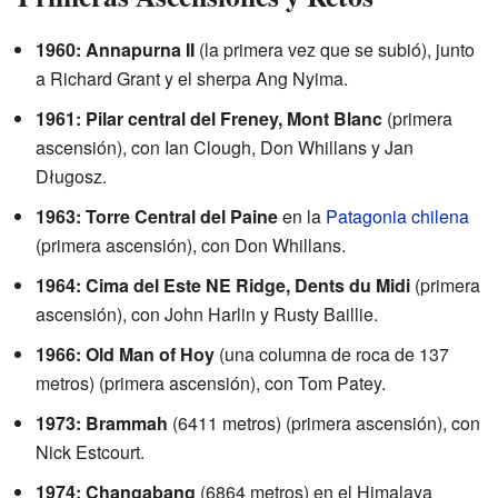
1960: Annapurna II
(la primera vez que se subió), junto
a Richard Grant y el sherpa Ang Nyima.
1961: Pilar central del Freney, Mont Blanc
(primera
ascensión), con Ian Clough, Don Whillans y Jan
Długosz.
1963: Torre Central del Paine
en la
Patagonia chilena
(primera ascensión), con Don Whillans.
1964: Cima del Este NE Ridge, Dents du Midi
(primera
ascensión), con John Harlin y Rusty Baillie.
1966: Old Man of Hoy
(una columna de roca de 137
metros) (primera ascensión), con Tom Patey.
1973: Brammah
(6411 metros) (primera ascensión), con
Nick Estcourt.
1974: Changabang
(6864 metros) en el Himalaya