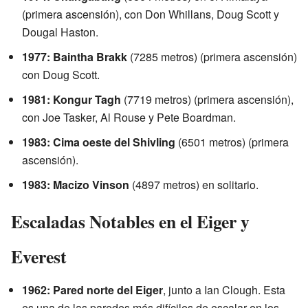
(primera ascensión), con Don Whillans, Doug Scott y
Dougal Haston.
1977: Baintha Brakk
(7285 metros) (primera ascensión)
con Doug Scott.
1981: Kongur Tagh
(7719 metros) (primera ascensión),
con Joe Tasker, Al Rouse y Pete Boardman.
1983: Cima oeste del Shivling
(6501 metros) (primera
ascensión).
1983: Macizo Vinson
(4897 metros) en solitario.
Escaladas Notables en el Eiger y
Everest
1962: Pared norte del Eiger
, junto a Ian Clough. Esta
es una de las paredes más difíciles de escalar en los