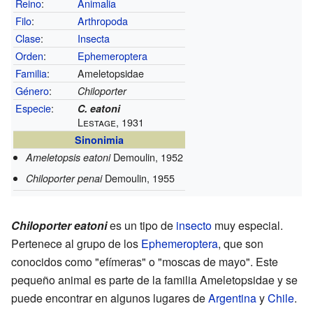
Reino
:
Animalia
Filo
:
Arthropoda
Clase
:
Insecta
Orden
:
Ephemeroptera
Familia
:
Ameletopsidae
Género
:
Chiloporter
Especie
:
C. eatoni
Lestage, 1931
Sinonimia
Demoulin, 1952
Ameletopsis eatoni
Demoulin, 1955
Chiloporter penai
Chiloporter eatoni
es un tipo de
insecto
muy especial.
Pertenece al grupo de los
Ephemeroptera
, que son
conocidos como "efímeras" o "moscas de mayo". Este
pequeño animal es parte de la familia Ameletopsidae y se
puede encontrar en algunos lugares de
Argentina
y
Chile
.