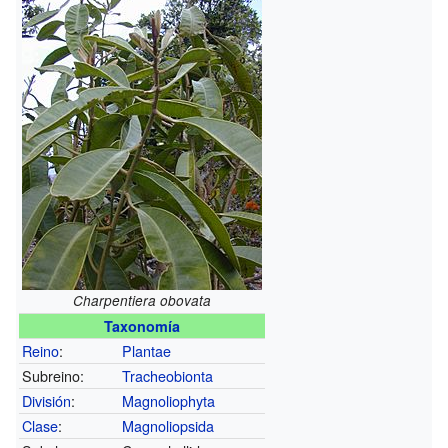
Charpentiera obovata
Taxonomía
Reino
:
Plantae
Subreino:
Tracheobionta
División
:
Magnoliophyta
Clase
:
Magnoliopsida