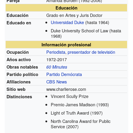
Amanda Burden
(1992-2006)
Pareja
Educación
Grado en Artes y Juris Doctor
Educación
Universidad Duke
(hasta 1964)
Educado en
Duke University School of Law
(hasta
1968)
Información profesional
Periodista
,
presentador de televisión
Ocupación
1972-2017
Años activo
Obras notables
60 Minutes
Partido Demócrata
Partido político
CBS News
Afiliaciones
www.charlierose.com
Sitio web
Vincent Scully Prize
Distinciones
Premio James Madison
(1993)
Light of Truth Award
(1997)
North Carolina Award for Public
Service
(2007)