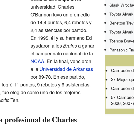
Śląsk Wrocła
universidad, Charles
O'Bannon tuvo un promedio
Toyota Alvark
de 14,4 puntos, 6,4 rebotes y
Benetton Trev
2,4 asistencias por partido.
Toyota Alvark
En 1995, él y su hermano Ed
Toshiba Brave
ayudaron a los
Bruins
a ganar
Panasonic Tri
el campeonato nacional de la
NCAA
. En la final, vencieron
a la
Universidad de Arkansas
Campeón d
por 89-78. En ese partido,
2x Mejor qu
 logró 11 puntos, 9 rebotes y 6 asistencias.
Campeón de
, fue elegido como uno de los mejores
5x Campeón
cific Ten.
2006, 2007
a profesional de Charles