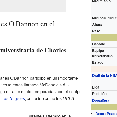
Nacimiento
Nacionalidad(e
les O'Bannon en el
Altura
Peso
Deporte
niversitaria de Charles
Equipo
universitario
Estado
Draft de la NB
harles O'Bannon participó en un importante
enes talentos llamado McDonald's All-
Liga
gó durante cuatro temporadas con el equipo
Posición
, Los Ángeles
, conocido como los
UCLA
Dorsal(es)
Detroit Piston
Durante su tiempo en la