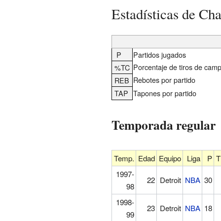
Estadísticas de Ch
P
Partidos jugados
Porcentaje de tiros de cam
%TC
Rebotes por partido
REB
TAP
Tapones por partido
Temporada regular
Temp.
Edad
Equipo
Liga
P
T
1997-
22
Detroit
NBA
30
98
1998-
23
Detroit
NBA
18
99