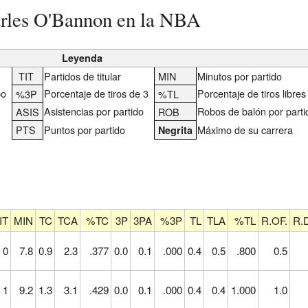
arles O'Bannon en la NBA
Leyenda
TIT
Partidos de titular
MIN
Minutos por partido
po
Porcentaje de tiros de 3
Porcentaje de tiros libres
%3P
%TL
Asistencias por partido
Robos de balón por parti
ASIS
ROB
PTS
Puntos por partido
Máximo de su carrera
Negrita
IT
MIN
TC
TCA
%TC
3P
3PA
%3P
TL
TLA
%TL
R.OF.
R.
0
7.8
0.9
2.3
.377
0.0
0.1
.000
0.4
0.5
.800
0.5
1
9.2
1.3
3.1
.429
0.0
0.1
.000
0.4
0.4
1.000
1.0