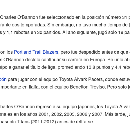
 Charles O'Bannon fue seleccionado en la posición número 31 
durante dos temporadas. Sin embargo, no tuvo mucho tiempo de 
y 1,1 rebotes en 30 partidos. Al año siguiente, jugó solo 19 pa
con los
Portland Trail Blazers
, pero fue despedido antes de que
s O'Bannon decidió continuar su carrera en Europa. Se unió al
uipo a ganar el título de liga, promediando 13,8 puntos y 4,4 reb
pón
para jugar con el equipo Toyota Alvark Pacers, donde estu
mportante en Italia, con el equipo Benetton Treviso. Pero solo 
arles O'Bannon regresó a su equipo japonés, los Toyota Alvark
nales en los años 2001, 2002, 2003, 2006 y 2007. Más tarde, j
asonic Trians (2011-2013) antes de retirarse.