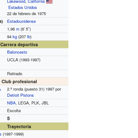
Lakewood
,
California
Estados Unidos
22 de febrero de 1975
s)
Estadounidense
1,96
m
(6
′
5
″
)
94
kg
(207
lb
)
Carrera deportiva
Baloncesto
UCLA (1993-1997)
Retirado
Club profesional
A
2.ª ronda (puesto 31) 1997 por
Detroit Pistons
NBA
, LEGA, PLK, JBL
Escolta
5
Trayectoria
s
(1997-1999)