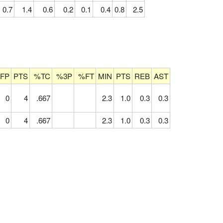
0.7
1.4
0.6
0.2
0.1
0.4
0.8
2.5
FP
PTS
%TC
%3P
%FT
MIN
PTS
REB
AST
0
4
.667
2.3
1.0
0.3
0.3
0
4
.667
2.3
1.0
0.3
0.3