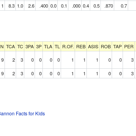
1
8.3
1.0
2.6
.400
0.0
0.1
.000
0.4
0.5
.870
0.7
IN
TCA
TC
3PA
3P
TLA
TL
R.OF.
REB
ASIS
ROB
TAP
PER
9
2
3
0
0
0
0
1
1
1
0
0
3
9
2
3
0
0
0
0
1
1
1
0
0
3
annon Facts for Kids