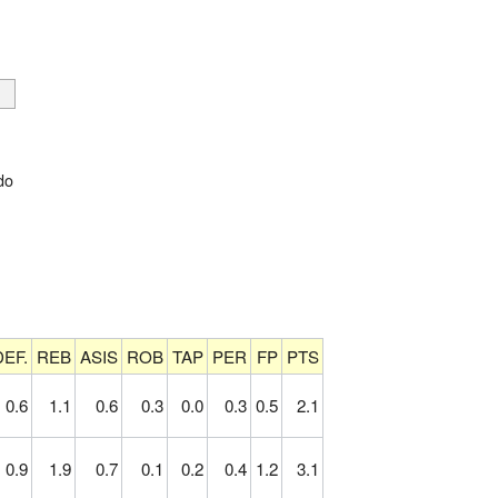
do
DEF.
REB
ASIS
ROB
TAP
PER
FP
PTS
0.6
1.1
0.6
0.3
0.0
0.3
0.5
2.1
0.9
1.9
0.7
0.1
0.2
0.4
1.2
3.1