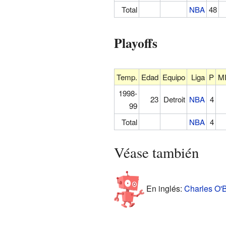
Total
NBA
48
Playoffs
Temp.
Edad
Equipo
Liga
P
M
1998-
23
Detroit
NBA
4
99
Total
NBA
4
Véase también
En inglés:
Charles O'B