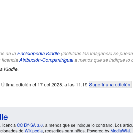
los de la
Enciclopedia Kiddle
(incluidas las imágenes) se puede u
a licencia
Atribución-CompartirIgual
a menos que se indique lo con
a Kiddle.
Última edición el 17 oct 2025, a las 11:19
Sugerir una edición
.
dle
a licencia
CC BY-SA 3.0
, a menos que se indique lo contrario. Los artíc
ccionados de
Wikipedia
, reescritos para niños. Powered by
MediaWiki
.