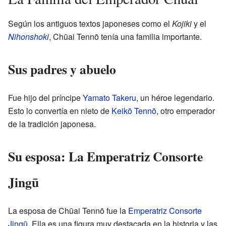
Según los antiguos textos japoneses como el
Kojiki
y el
Nihonshoki
, Chūai Tennō tenía una familia importante.
Sus padres y abuelo
Fue hijo del príncipe
Yamato Takeru
, un héroe legendario.
Esto lo convertía en nieto de
Keikō Tennō
, otro emperador
de la tradición japonesa.
Su esposa: La Emperatriz Consorte
Jingū
La esposa de Chūai Tennō fue la
Emperatriz Consorte
Jingū
. Ella es una figura muy destacada en la historia y las