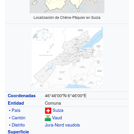
Localización de Chêne-Pâquier en Suiza
46°46′00″N
6°46′00″E
Coordenadas
Comuna
Entidad
•
País
Suiza
•
Cantón
Vaud
•
Distrito
Jura-Nord vaudois
Superficie