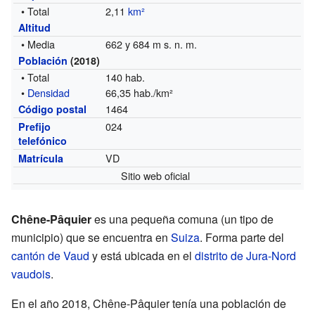
• Total
2,11
km²
Altitud
• Media
662 y 684 m s. n. m.
Población
(2018)
• Total
140 hab.
•
Densidad
66,35 hab./km²
1464
Código postal
024
Prefijo
telefónico
VD
Matrícula
Sitio web oficial
Chêne-Pâquier
es una pequeña comuna (un tipo de
municipio) que se encuentra en
Suiza
. Forma parte del
cantón de Vaud
y está ubicada en el
distrito de Jura-Nord
vaudois
.
En el año 2018, Chêne-Pâquier tenía una población de