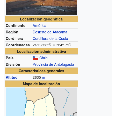
Localización geográfica
América
Continente
Desierto de Atacama
Región
Cordillera de la Costa
Cordillera
24°37′38″S
70°24′17″O
Coordenadas
Localización administrativa
Chile
País
Provincia de Antofagasta
División
Características generales
2635
m
Altitud
Mapa de localización