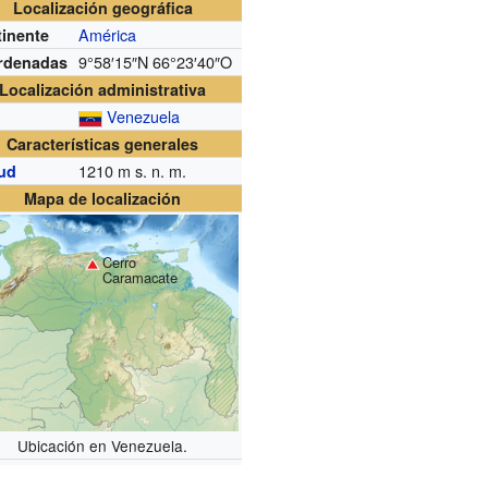
Localización geográfica
América
inente
9°58′15″N
66°23′40″O
rdenadas
Localización administrativa
Venezuela
Características generales
1210
m s. n. m.
tud
Mapa de localización
Cerro
Caramacate
Ubicación en Venezuela.