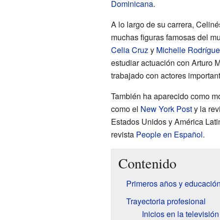
Dominicana
.
A lo largo de su carrera, Celiné
muchas figuras famosas del mu
Celia Cruz
y
Michelle Rodrígue
estudiar actuación con Arturo 
trabajado con actores importan
También ha aparecido como mod
como el
New York Post
y la rev
Estados Unidos y América Latin
revista
People en Español
.
Contenido
Primeros años y educació
Trayectoria profesional
Inicios en la televisión