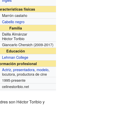
Inglés
racterísticas físicas
Marrón castaño
Cabello negro
Familia
Dalila Almánzar
Héctor Toribio
Giancarlo Chersich (2009-2017)
Educación
Lehman College
formación profesional
Actriz
,
presentadora
,
modelo
,
locutora, productora de cine
1995-presente
celinestoribio.net
dres son Héctor Toribio y