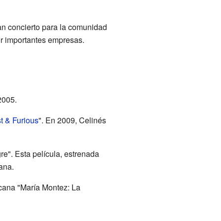
an concierto para la comunidad
r importantes empresas.
2005.
t & Furious
". En 2009, Celinés
re". Esta película, estrenada
ana.
icana "María Montez: La