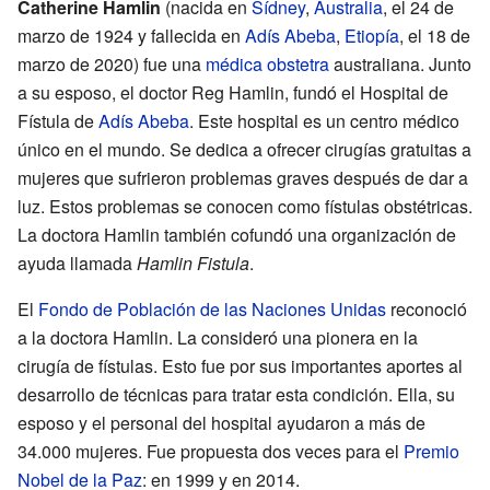
Catherine Hamlin
(nacida en
Sídney
,
Australia
, el 24 de
marzo de 1924 y fallecida en
Adís Abeba
,
Etiopía
, el 18 de
marzo de 2020) fue una
médica
obstetra
australiana. Junto
a su esposo, el doctor Reg Hamlin, fundó el Hospital de
Fístula de
Adís Abeba
. Este hospital es un centro médico
único en el mundo. Se dedica a ofrecer cirugías gratuitas a
mujeres que sufrieron problemas graves después de dar a
luz. Estos problemas se conocen como fístulas obstétricas.
La doctora Hamlin también cofundó una organización de
ayuda llamada
Hamlin Fistula
.
El
Fondo de Población de las Naciones Unidas
reconoció
a la doctora Hamlin. La consideró una pionera en la
cirugía de fístulas. Esto fue por sus importantes aportes al
desarrollo de técnicas para tratar esta condición. Ella, su
esposo y el personal del hospital ayudaron a más de
34.000 mujeres. Fue propuesta dos veces para el
Premio
Nobel de la Paz
: en 1999 y en 2014.