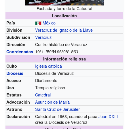
Fachada y torre de la Catedral
Localización
México
País
Veracruz de Ignacio de la Llave
División
Veracruz
Subdivisión
Centro histórico de Veracruz
Dirección
19°11′59″N
96°08′18″O
Coordenadas
Información religiosa
Iglesia católica
Culto
Diócesis de Veracruz
Diócesis
Diariamente
Acceso
Templo religioso
Uso
Catedral
Estatus
Asunción de María
Advocación
Santa Cruz de Jerusalén
Patrono
Catedral en 1963, cuando el papa
Juan XXIII
Declaración
crea la Diócesis de Veracruz