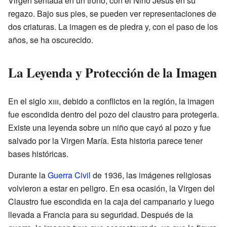
Virgen sentada en un trono, con el Niño Jesús en su
regazo. Bajo sus pies, se pueden ver representaciones de
dos criaturas. La imagen es de piedra y, con el paso de los
años, se ha oscurecido.
La Leyenda y Protección de la Imagen
En el siglo
xiii
, debido a conflictos en la región, la imagen
fue escondida dentro del pozo del claustro para protegerla.
Existe una leyenda sobre un niño que cayó al pozo y fue
salvado por la Virgen María. Esta historia parece tener
bases históricas.
Durante la
Guerra Civil
de 1936, las imágenes religiosas
volvieron a estar en peligro. En esa ocasión, la Virgen del
Claustro fue escondida en la caja del campanario y luego
llevada a Francia para su seguridad. Después de la