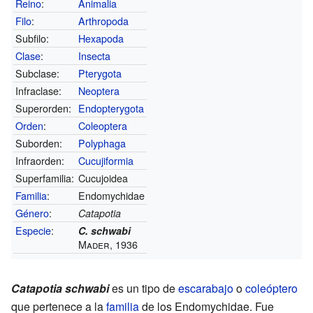
Reino
:
Animalia
Filo
:
Arthropoda
Subfilo:
Hexapoda
Clase
:
Insecta
Subclase:
Pterygota
Infraclase:
Neoptera
Superorden:
Endopterygota
Orden
:
Coleoptera
Suborden:
Polyphaga
Infraorden:
Cucujiformia
Superfamilia:
Cucujoidea
Familia
:
Endomychidae
Género
:
Catapotia
Especie
:
C. schwabi
Mader, 1936
Catapotia schwabi
es un tipo de
escarabajo
o
coleóptero
que pertenece a la
familia
de los Endomychidae. Fue