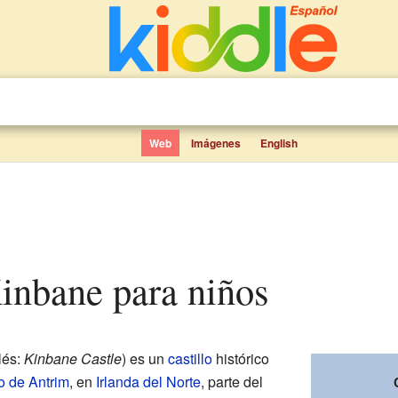
Web
Imágenes
English
 Kinbane para niños
lés:
Kinbane Castle
) es un
castillo
histórico
 de Antrim
, en
Irlanda del Norte
, parte del