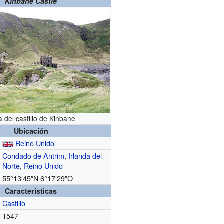
Kinbane Castle
a del castillo de Kinbane
Ubicación
Reino Unido
Condado de Antrim
,
Irlanda del
Norte
,
Reino Unido
55°13′45″N
6°17′29″O
Características
Castillo
1547