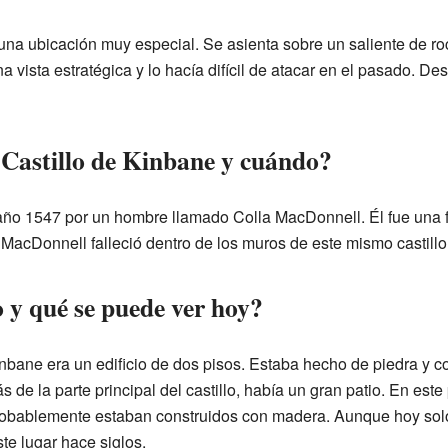
 una ubicación muy especial. Se asienta sobre un saliente de ro
a vista estratégica y lo hacía difícil de atacar en el pasado. De
 Castillo de Kinbane y cuándo?
l año 1547 por un hombre llamado Colla MacDonnell. Él fue una fi
 MacDonnell falleció dentro de los muros de este mismo castillo
o y qué se puede ver hoy?
Kinbane era un edificio de dos pisos. Estaba hecho de piedra y 
s de la parte principal del castillo, había un gran patio. En este
 probablemente estaban construidos con madera. Aunque hoy so
te lugar hace siglos.