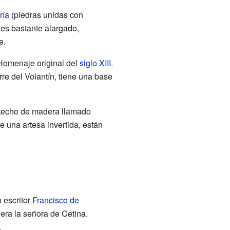
ría
(piedras unidas con
y es bastante alargado,
e.
l Homenaje original del
siglo XIII
.
rre del Volantín, tiene una base
n techo de madera llamado
e una artesa invertida, están
 escritor
Francisco de
era la señora de Cetina.
.