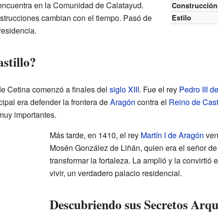
 encuentra en la Comunidad de Calatayud.
Construcción
strucciones cambian con el tiempo. Pasó de
Estilo
residencia.
stillo?
o de Cetina comenzó a finales del
siglo XIII
. Fue el rey
Pedro III d
cipal era defender la frontera de
Aragón
contra el
Reino de Casti
 muy importantes.
Más tarde, en 1410, el rey
Martín I de Aragón
vend
Mosén González de Liñán, quien era el señor de l
transformar la fortaleza. La amplió y la convirti
vivir, un verdadero palacio residencial.
Descubriendo sus Secretos Arqu