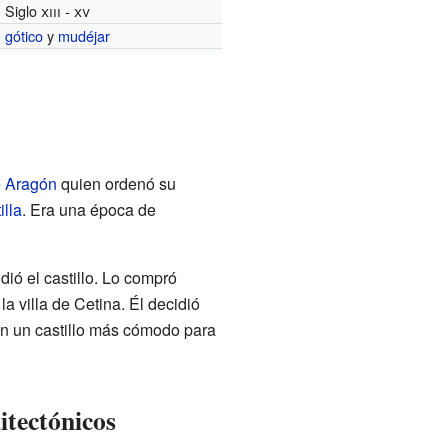
Siglo
xiii
-
xv
gótico
y
mudéjar
e Aragón
quien ordenó su
lla
. Era una época de
ió el castillo. Lo compró
a villa de Cetina. Él decidió
ó en un castillo más cómodo para
itectónicos