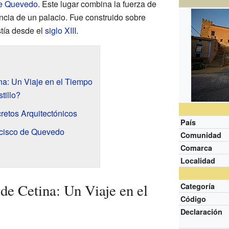
de Quevedo
. Este lugar combina la fuerza de
ancia de un palacio. Fue construido sobre
stía desde el
siglo XIII
.
ina: Un Viaje en el Tiempo
tillo?
etos Arquitectónicos
País
cisco de Quevedo
Comunidad
Comarca
Localidad
 de Cetina: Un Viaje en el
Categoría
Código
Declaración