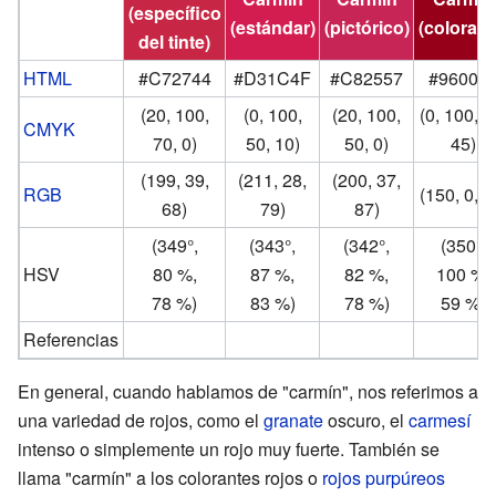
(específico
(estándar)
(pictórico)
(colorant
del tinte)
HTML
#C72744
#D31C4F
#C82557
#96001
(20, 100,
(0, 100,
(20, 100,
(0, 100, 5
CMYK
70, 0)
50, 10)
50, 0)
45)
(199, 39,
(211, 28,
(200, 37,
RGB
(150, 0, 2
68)
79)
87)
(349°,
(343°,
(342°,
(350°,
HSV
80 %,
87 %,
82 %,
100 %,
78 %)
83 %)
78 %)
59 %)
Referencias
En general, cuando hablamos de "carmín", nos referimos a
una variedad de rojos, como el
granate
oscuro, el
carmesí
intenso o simplemente un rojo muy fuerte. También se
llama "carmín" a los colorantes rojos o
rojos purpúreos