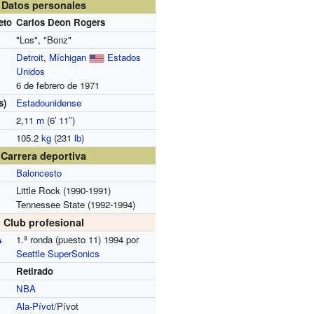
Datos personales
eto
Carlos Deon Rogers
"Los", "Bonz"
Detroit
,
Míchigan
Estados
Unidos
6 de febrero de 1971
s)
Estadounidense
2,11
m
(6
′
11
″
)
105.2
kg
(231
lb
)
Carrera deportiva
Baloncesto
Little Rock (1990-1991)
Tennessee State (1992-1994)
Club profesional
A
1.ª ronda (puesto 11) 1994 por
Seattle SuperSonics
Retirado
NBA
Ala-Pívot
/Pívot