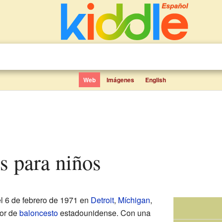
Web
Imágenes
English
rs para niños
el 6 de febrero de 1971 en
Detroit
,
Míchigan
,
dor de
baloncesto
estadounidense. Con una