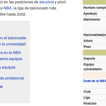
acó en las posiciones de
ala-pívot
y pívot.
la
NBA
, la liga de baloncesto más
Nombre compl
Apodo(s)
994 hasta 2002.
Nacimiento
Nacionalidad(e
en el baloncesto
Altura
 la universidad
Peso
ra en la NBA
imeros equipos
Deporte
Equipo
s equipos
universitario
to profesional
Draft de la NB
te
Club
Liga
Posición