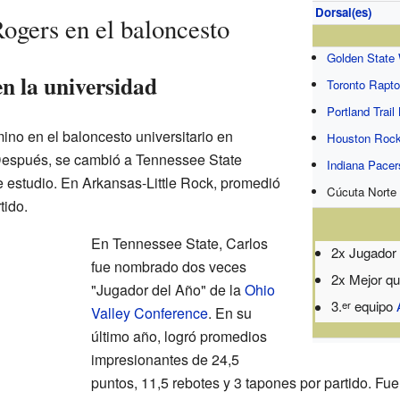
Dorsal(es)
ogers en el baloncesto
Golden State 
n la universidad
Toronto Rapto
Portland Trail
no en el baloncesto universitario en
Houston Rock
 Después, se cambió a Tennessee State
Indiana Pacer
e estudio. En Arkansas-Little Rock, promedió
Cúcuta Norte 
tido.
En Tennessee State, Carlos
2x Jugador 
fue nombrado dos veces
2x Mejor qu
"Jugador del Año" de la
Ohio
3.
equipo
er
Valley Conference
. En su
último año, logró promedios
impresionantes de 24,5
puntos, 11,5 rebotes y 3 tapones por partido. Fu