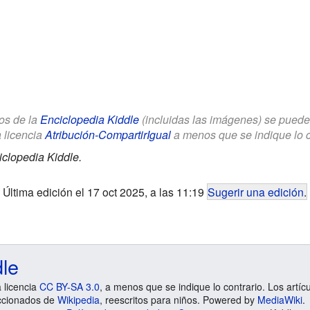
los de la
Enciclopedia Kiddle
(incluidas las imágenes) se puede u
a licencia
Atribución-CompartirIgual
a menos que se indique lo con
clopedia Kiddle.
Última edición el 17 oct 2025, a las 11:19
Sugerir una edición
.
dle
a licencia
CC BY-SA 3.0
, a menos que se indique lo contrario. Los artíc
ccionados de
Wikipedia
, reescritos para niños. Powered by
MediaWiki
.