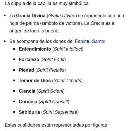
La cúpula de la capilla es muy simbólica.
La Gracia Divina
(
Gratia Divina
) se representa con una
hoja de palma (símbolo de victoria). La Gracia es el
origen de todo lo bueno.
Se acompaña de los dones del
Espíritu Santo
:
Entendimiento
(
Spirit Intellect
)
Fortaleza
(
Spirit Fortit
)
Piedad
(
Spirit Pietatis
)
Temor de Dios
(
Spirit Timoris
)
Ciencia
(
Spirit Scient
)
Consejo
(
Spirit Consilii
)
Sabiduría
(
Spirit Sapientiae
)
Estas cualidades están representadas por figuras