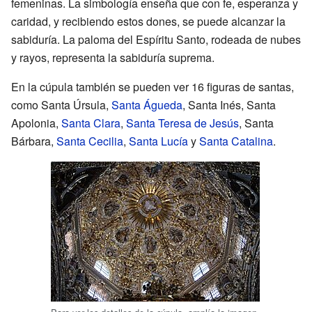
femeninas. La simbología enseña que con fe, esperanza y
caridad, y recibiendo estos dones, se puede alcanzar la
sabiduría. La paloma del Espíritu Santo, rodeada de nubes
y rayos, representa la sabiduría suprema.
En la cúpula también se pueden ver 16 figuras de santas,
como Santa Úrsula,
Santa Águeda
, Santa Inés, Santa
Apolonia,
Santa Clara
,
Santa Teresa de Jesús
, Santa
Bárbara,
Santa Cecilia
,
Santa Lucía
y
Santa Catalina
.