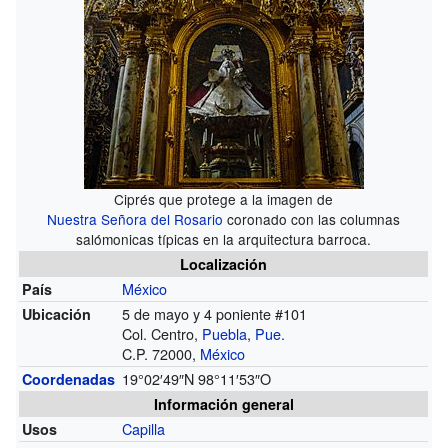
Ciprés que protege a la imagen de
Nuestra Señora del Rosario
coronado con las columnas
salómonicas típicas en la arquitectura barroca.
Localización
México
País
5 de mayo y 4 poniente #101
Ubicación
Col. Centro,
Puebla
,
Pue.
C.P. 72000,
México
19°02′49″N
98°11′53″O
Coordenadas
Información general
Capilla
Usos