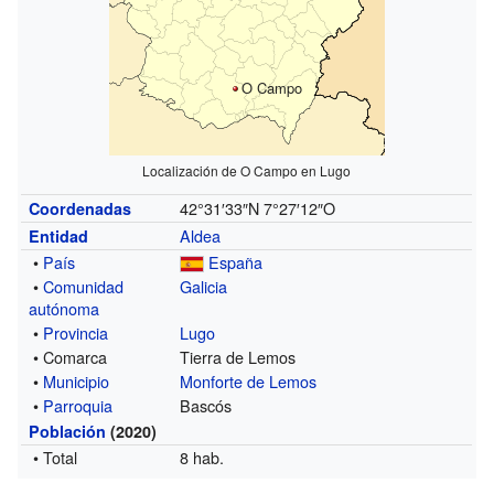
O Campo
Localización de O Campo en Lugo
42°31′33″N
7°27′12″O
Coordenadas
Aldea
Entidad
•
País
España
•
Comunidad
Galicia
autónoma
•
Provincia
Lugo
• Comarca
Tierra de Lemos
•
Municipio
Monforte de Lemos
•
Parroquia
Bascós
Población
(2020)
• Total
8 hab.