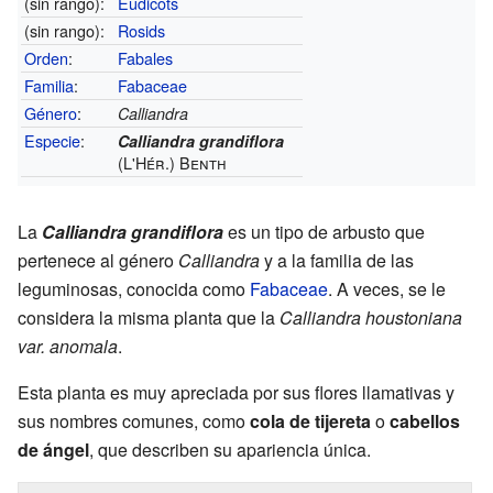
(sin rango):
Eudicots
(sin rango):
Rosids
Orden
:
Fabales
Familia
:
Fabaceae
Género
:
Calliandra
Especie
:
Calliandra grandiflora
(L'Hér.) Benth
La
Calliandra grandiflora
es un tipo de arbusto que
pertenece al género
Calliandra
y a la familia de las
leguminosas, conocida como
Fabaceae
. A veces, se le
considera la misma planta que la
Calliandra houstoniana
var. anomala
.
Esta planta es muy apreciada por sus flores llamativas y
sus nombres comunes, como
cola de tijereta
o
cabellos
de ángel
, que describen su apariencia única.