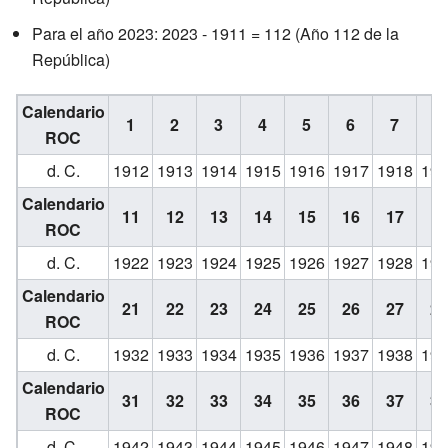
Para el año 2023: 2023 - 1911 = 112 (Año 112 de la
República)
Calendario
1
2
3
4
5
6
7
8
ROC
d. C.
1912
1913
1914
1915
1916
1917
1918
191
Calendario
11
12
13
14
15
16
17
18
ROC
d. C.
1922
1923
1924
1925
1926
1927
1928
192
Calendario
21
22
23
24
25
26
27
28
ROC
d. C.
1932
1933
1934
1935
1936
1937
1938
193
Calendario
31
32
33
34
35
36
37
38
ROC
d. C.
1942
1943
1944
1945
1946
1947
1948
194