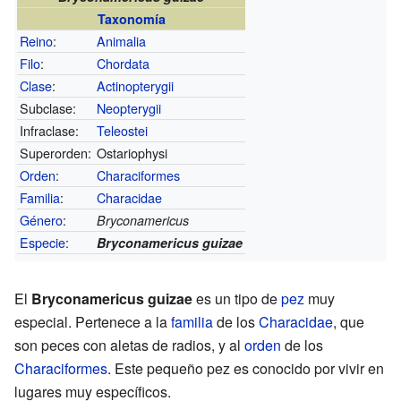
Taxonomía
Reino
:
Animalia
Filo
:
Chordata
Clase
:
Actinopterygii
Subclase:
Neopterygii
Infraclase:
Teleostei
Superorden:
Ostariophysi
Orden
:
Characiformes
Familia
:
Characidae
Género
:
Bryconamericus
Especie
:
Bryconamericus guizae
El
Bryconamericus guizae
es un tipo de
pez
muy
especial. Pertenece a la
familia
de los
Characidae
, que
son peces con aletas de radios, y al
orden
de los
Characiformes
. Este pequeño pez es conocido por vivir en
lugares muy específicos.