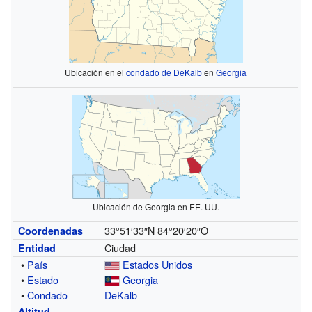
Ubicación en el
condado de DeKalb
en
Georgia
Ubicación de Georgia en EE. UU.
33°51′33″N
84°20′20″O
Coordenadas
Ciudad
Entidad
•
País
Estados Unidos
•
Estado
Georgia
•
Condado
DeKalb
Altitud