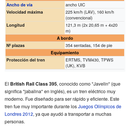
ancho UIC
Ancho de vía
225 km/h (LAV), 160 km/h
Velocidad máxima
(convencional)
121,3 m (2x 20,65 m + 4x20
Longitud
m)
A bordo
354 sentadas, 154 de pie
Nº plazas
Equipamiento
ERTMS, TVM430, TPWS
Protección del tren
(UK), KVB
El
British Rail Class 395
, conocido como "Javelin" (que
significa "jabalina" en inglés), es un tren eléctrico muy
moderno. Fue diseñado para ser rápido y eficiente. Este
tren fue muy importante durante los
Juegos Olímpicos de
Londres 2012
, ya que ayudó a transportar a muchas
personas.