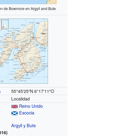
ón de Bowmore en Argyll and Bute
55°45′25″N
6°17′11″O
s
Localidad
Reino Unido
Escocia
Argyll y Bute
016)