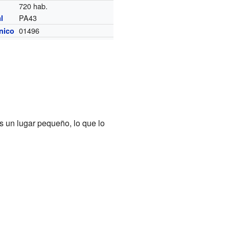
720 hab.
PA43
l
01496
ónico
un lugar pequeño, lo que lo