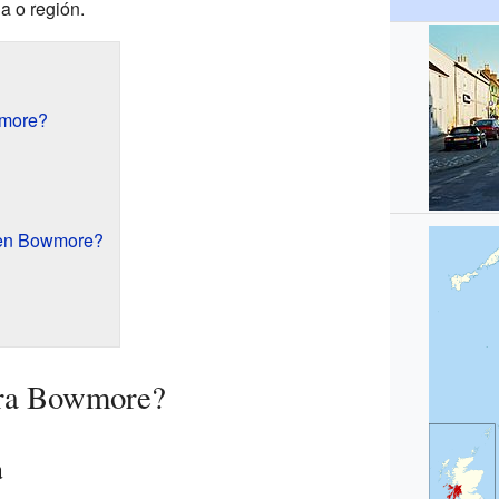
a o región.
wmore?
 en Bowmore?
tra Bowmore?
a