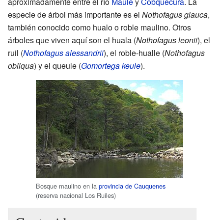
aproximadamente entre el río
Maule
y
Cobquecura
. La
especie de árbol más importante es el
Nothofagus glauca
,
también conocido como hualo o roble maulino. Otros
árboles que viven aquí son el huala (
Nothofagus leonii
), el
ruil (
Nothofagus alessandrii
), el roble-hualle (
Nothofagus
obliqua
) y el queule (
Gomortega keule
).
Bosque maulino en la
provincia de Cauquenes
(reserva nacional Los Ruiles)