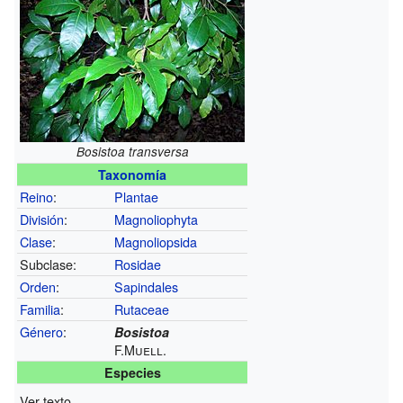
Bosistoa transversa
Taxonomía
Reino
:
Plantae
División
:
Magnoliophyta
Clase
:
Magnoliopsida
Subclase:
Rosidae
Orden
:
Sapindales
Familia
:
Rutaceae
Género
:
Bosistoa
F.Muell.
Especies
Ver texto.