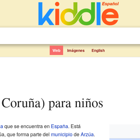
Web
Imágenes
English
 Coruña) para niños
ea
que se encuentra en
España
. Está
a, que forma parte del
municipio
de
Arzúa
.