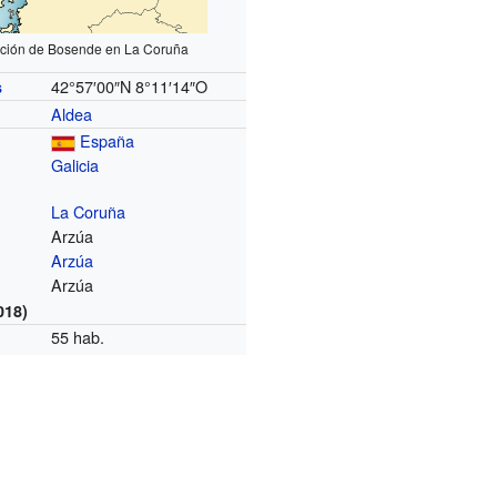
ación de Bosende en La Coruña
42°57′00″N
8°11′14″O
s
Aldea
España
Galicia
La Coruña
Arzúa
Arzúa
Arzúa
018)
55 hab.