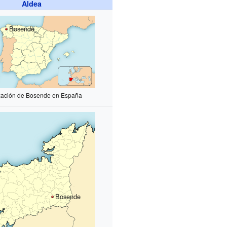
Aldea
Bosende
zación de Bosende en España
Bosende