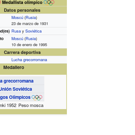
Medallista olímpico
Datos personales
Moscú
(
Rusia
)
23 de marzo de 1931
d(es)
Rusa
y
Soviética
to
Moscú
(
Rusia
)
10 de enero de 1995
Carrera deportiva
Lucha grecorromana
Medallero
a grecorromana
Unión Soviética
gos Olímpicos
nki 1952
Peso mosca