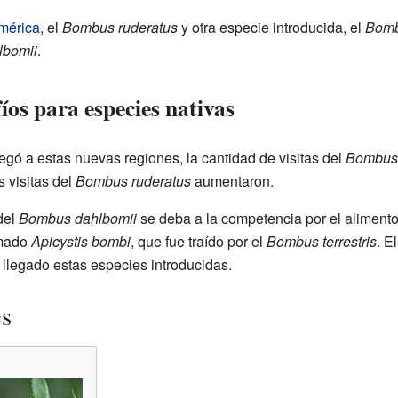
mérica
, el
Bombus ruderatus
y otra especie introducida, el
Bombu
lbomii
.
os para especies nativas
egó a estas nuevas regiones, la cantidad de visitas del
Bombus 
 visitas del
Bombus ruderatus
aumentaron.
del
Bombus dahlbomii
se deba a la competencia por el alimento
amado
Apicystis bombi
, que fue traído por el
Bombus terrestris
. E
llegado estas especies introducidas.
es