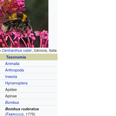
n
, Génova, Italia
Centranthus ruber
Taxonomía
Animalia
Arthropoda
Insecta
Hymenoptera
Apidae
Apinae
Bombus
Bombus ruderatus
(
Fabricius
, 1775)