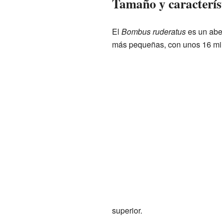
Tamaño y característ
El
Bombus ruderatus
es un abej
más pequeñas, con unos 16 mil
superior.