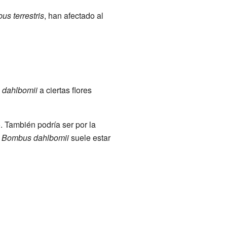
s terrestris
, han afectado al
dahlbomii
a ciertas flores
. También podría ser por la
l
Bombus dahlbomii
suele estar