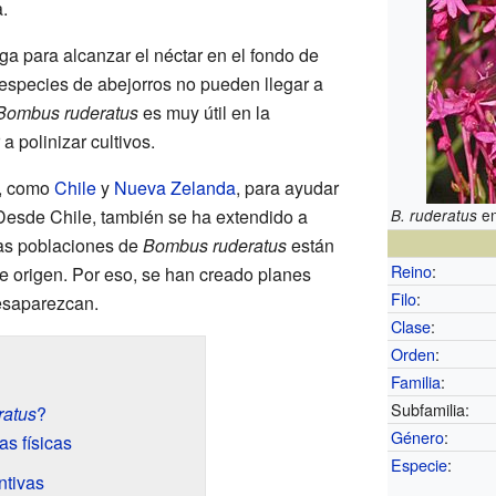
.
ga para alcanzar el néctar en el fondo de
 especies de abejorros no pueden llegar a
Bombus ruderatus
es muy útil en la
a polinizar cultivos.
s, como
Chile
y
Nueva Zelanda
, para ayudar
. Desde Chile, también se ha extendido a
e
B. ruderatus
as poblaciones de
Bombus ruderatus
están
Reino
:
 origen. Por eso, se han creado planes
Filo
:
desaparezcan.
Clase
:
Orden
:
Familia
:
Subfamilia:
ratus
?
Género
:
as físicas
Especie
:
ntivas