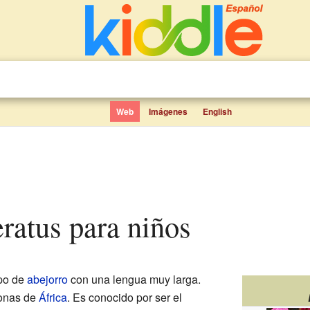
Web
Imágenes
English
ratus para niños
ipo de
abejorro
con una lengua muy larga.
onas de
África
. Es conocido por ser el