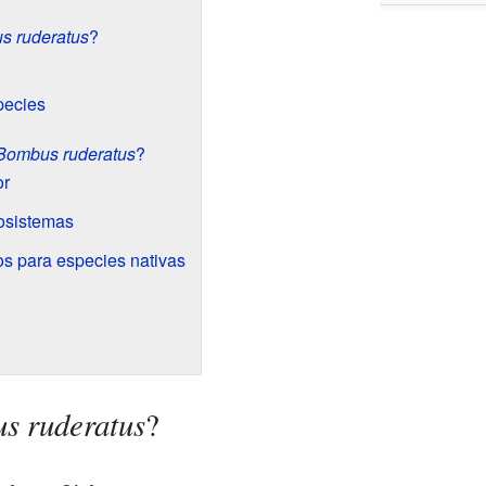
s ruderatus
?
pecies
Bombus ruderatus
?
or
osistemas
s para especies nativas
s ruderatus
?