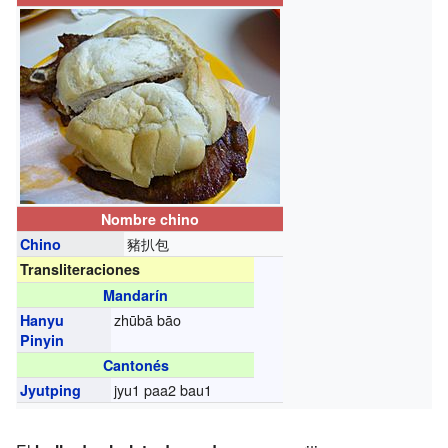
Nombre chino
豬扒包
Chino
Transliteraciones
Mandarín
zhūbā bāo
Hanyu
Pinyin
Cantonés
jyu1 paa2 bau1
Jyutping