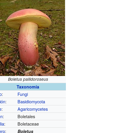
Boletus pallidoroseus
Taxonomía
o
:
Fungi
ión
:
Basidiomycota
e
:
Agaricomycetes
en
:
Boletales
lia
:
Boletaceae
ero
:
Boletus