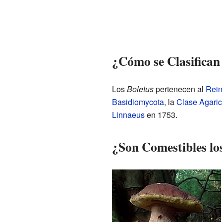
¿Cómo se Clasifican 
Los
Boletus
pertenecen al
Rei
Basidiomycota
, la
Clase
Agari
Linnaeus
en 1753.
¿Son Comestibles lo