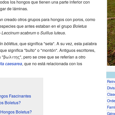
 todos los hongos que tienen una parte inferior con
gar de láminas.
 han creado otros grupos para hongos con poros, como
 especies que antes estaban en el grupo
Boletus
o
Leccinum scabrum
o
Suillus luteus
.
tín
bōlētus
, que significa "seta". A su vez, esta palabra
 que significa "bulto" o "montón". Antiguos escritores,
βωλιτης", pero se cree que se referían a otro
ta caesarea
, que no está relacionada con los
Rein
Divis
Clas
ngos Fascinantes
Ord
os Boletus?
Fami
 Hongos Boletus?
Gén