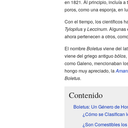
en 1821. Al principio, incluía a
poros, como una esponja, en lu
Con el tiempo, los científicos
Tylopilus
y
Leccinum
. Algunas
ahora pertenecen a otros, com
El nombre
Boletus
viene del la
viene del griego antiguo
bōlos
,
como Galeno, mencionaban los "
hongo muy apreciado, la
Amani
Boletus
.
Contenido
Boletus: Un Género de Ho
¿Cómo se Clasifican l
¿Son Comestibles los