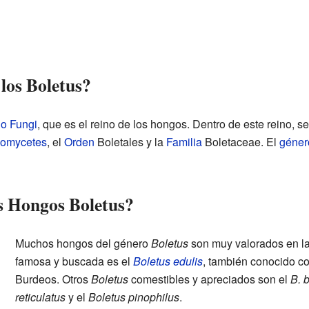
los Boletus?
no
Fungi
, que es el reino de los hongos. Dentro de este reino, s
comycetes
, el
Orden
Boletales y la
Familia
Boletaceae. El
géner
s Hongos Boletus?
Muchos hongos del género
Boletus
son muy valorados en la
famosa y buscada es el
Boletus edulis
, también conocido c
Burdeos. Otros
Boletus
comestibles y apreciados son el
B. 
reticulatus
y el
Boletus pinophilus
.