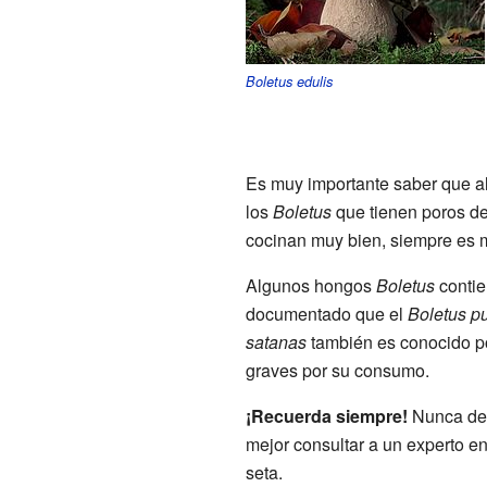
Boletus edulis
Es muy importante saber que 
los
Boletus
que tienen poros de
cocinan muy bien, siempre es 
Algunos hongos
Boletus
contie
documentado que el
Boletus p
satanas
también es conocido p
graves por su consumo.
¡Recuerda siempre!
Nunca deb
mejor consultar a un experto e
seta.