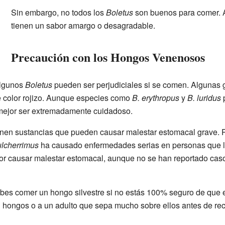
Sin embargo, no todos los
Boletus
son buenos para comer. 
tienen un sabor amargo o desagradable.
Precaución con los Hongos Venenosos
algunos
Boletus
pueden ser perjudiciales si se comen. Algunas 
 color rojizo. Aunque especies como
B. erythropus
y
B. luridus
p
mejor ser extremadamente cuidadoso.
nen sustancias que pueden causar malestar estomacal grave. P
ulcherrimus
ha causado enfermedades serias en personas que 
or causar malestar estomacal, aunque no se han reportado ca
es comer un hongo silvestre si no estás 100% seguro de que 
n hongos o a un adulto que sepa mucho sobre ellos antes de rec