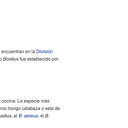
e encuentran en la
División
o
Boletus
fue establecido por
 cocina. La especie más
omo hongo calabaza o seta de
badius
, el
B. aereus
, el
B.