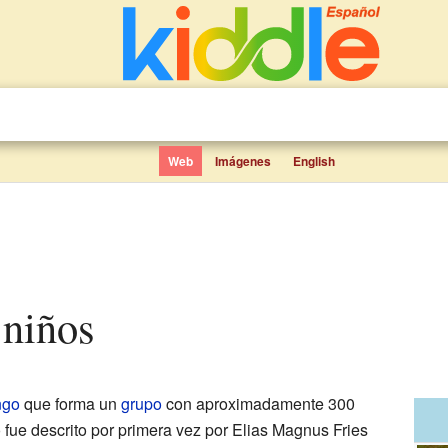
Web
Imágenes
English
 niños
ngo
que forma un
grupo
con aproximadamente 300
 fue descrito por primera vez por Elias Magnus Fries