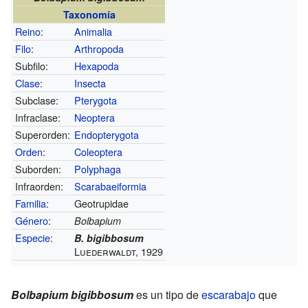
Taxonomía
Reino
:
Animalia
Filo
:
Arthropoda
Subfilo:
Hexapoda
Clase
:
Insecta
Subclase:
Pterygota
Infraclase:
Neoptera
Superorden:
Endopterygota
Orden
:
Coleoptera
Suborden:
Polyphaga
Infraorden:
Scarabaeiformia
Familia
:
Geotrupidae
Género
:
Bolbapium
Especie
:
B. bigibbosum
Luederwaldt, 1929
Bolbapium bigibbosum
es un tipo de
escarabajo
que