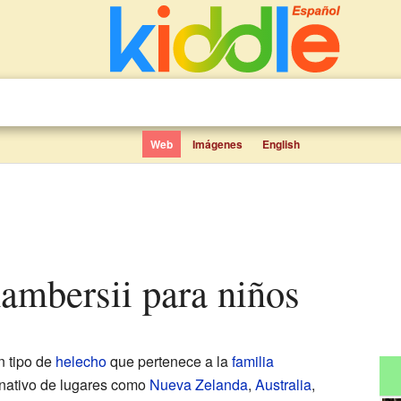
Web
Imágenes
English
ambersii para niños
n tipo de
helecho
que pertenece a la
familia
nativo de lugares como
Nueva Zelanda
,
Australia
,