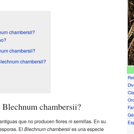
num chambersii?
ho?
num chambersii?
Blechnum chambersii?
Re
Div
Cl
Or
o Blechnum chambersii?
Fam
Gé
ntiguas que no producen flores ni semillas. En su
Es
esporas. El
Blechnum chambersii
es una especie