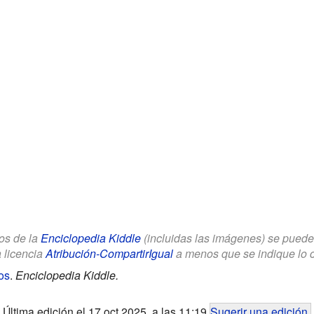
los de la
Enciclopedia Kiddle
(incluidas las imágenes) se puede u
a licencia
Atribución-CompartirIgual
a menos que se indique lo con
os
.
Enciclopedia Kiddle.
Última edición el 17 oct 2025, a las 11:19
Sugerir una edición
.