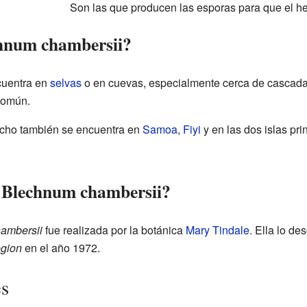
Son las que producen las esporas para que el h
chnum chambersii?
uentra en
selvas
o en cuevas, especialmente cerca de cascad
común.
echo también se encuentra en
Samoa
,
Fiyi
y en las dos islas pr
l Blechnum chambersii?
ambersii
fue realizada por la botánica
Mary Tindale
. Ella lo de
egion
en el año 1972.
es