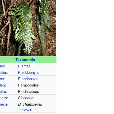
Taxonomía
ino
:
Plantae
isión
:
Pteridophyta
ase
:
Pteridopsida
den
:
Polypodiales
ilia
:
Blechnaceae
nero
:
Blechnum
pecie
:
B. chambersii
Tindale