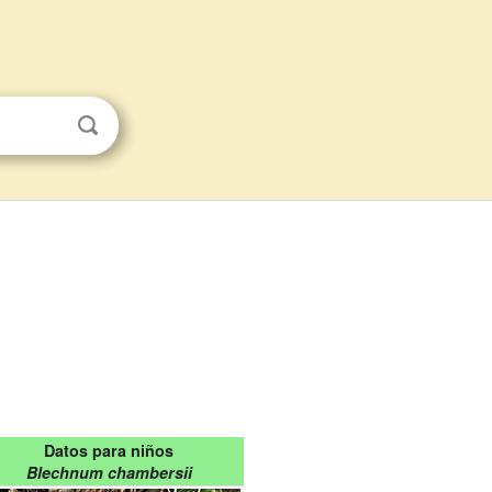
Datos para niños
Blechnum chambersii