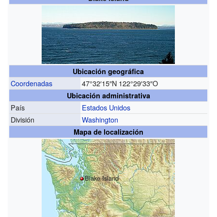
Ubicación geográfica
Coordenadas
47°32′15″N
122°29′33″O
Ubicación administrativa
País
Estados Unidos
División
Washington
Mapa de localización
Blake Island