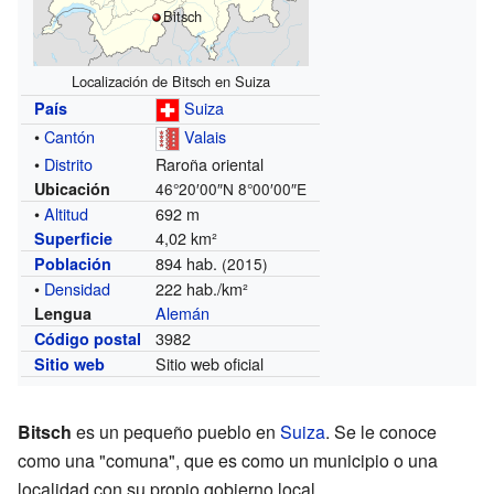
Bitsch
Localización de Bitsch en Suiza
Suiza
País
•
Cantón
Valais
•
Distrito
Raroña oriental
Ubicación
46°20′00″N
8°00′00″E
•
Altitud
692 m
4,02 km²
Superficie
894 hab.
Población
(2015)
•
Densidad
222 hab./km²
Alemán
Lengua
3982
Código postal
Sitio web oficial
Sitio web
Bitsch
es un pequeño pueblo en
Suiza
. Se le conoce
como una "comuna", que es como un municipio o una
localidad con su propio gobierno local.