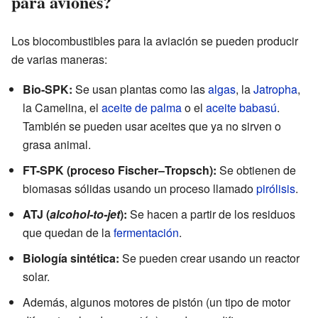
para aviones?
Los biocombustibles para la aviación se pueden producir
de varias maneras:
Bio-SPK:
Se usan plantas como las
algas
, la
Jatropha
,
la Camelina, el
aceite de palma
o el
aceite babasú
.
También se pueden usar aceites que ya no sirven o
grasa animal.
FT-SPK (proceso Fischer–Tropsch):
Se obtienen de
biomasas sólidas usando un proceso llamado
pirólisis
.
ATJ (
alcohol-to-jet
):
Se hacen a partir de los residuos
que quedan de la
fermentación
.
Biología sintética:
Se pueden crear usando un reactor
solar.
Además, algunos motores de pistón (un tipo de motor