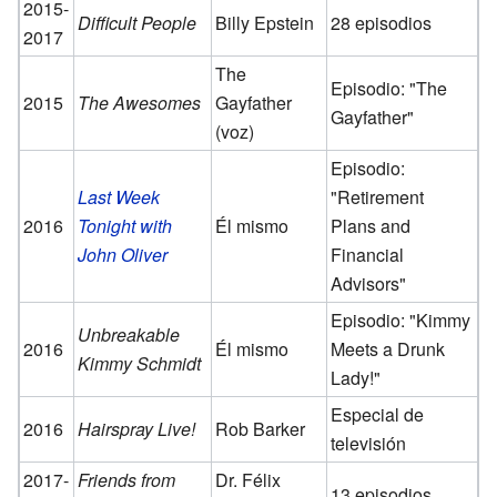
2015-
Difficult People
Billy Epstein
28 episodios
2017
The
Episodio: "The
2015
The Awesomes
Gayfather
Gayfather"
(voz)
Episodio:
Last Week
"Retirement
2016
Tonight with
Él mismo
Plans and
John Oliver
Financial
Advisors"
Episodio: "Kimmy
Unbreakable
2016
Él mismo
Meets a Drunk
Kimmy Schmidt
Lady!"
Especial de
2016
Hairspray Live!
Rob Barker
televisión
2017-
Friends from
Dr. Félix
13 episodios