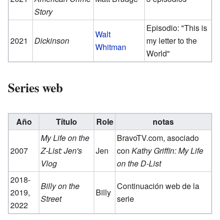
Story
Episodio: "This is
Walt
2021
Dickinson
my letter to the
Whitman
World"
Series web
Año
Título
Role
notas
My Life on the
BravoTV.com, asociado
2007
Z-List: Jen's
Jen
con
Kathy Griffin: My Life
Vlog
on the D-List
2018-
Billy on the
Continuación web de la
2019,
Billy
Street
serie
2022