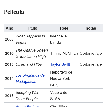
Película
Año
Título
Role
notas
What Happens in
líder de la
2008
Vegas
banda
The Charlie Sheen
2010
Timmy McMillan
Cortometraje
Is Too Damn High
2013
Glitter and Ribs
Taylor Swift
Cortometraje
Reportero de
Los pingüinos de
2014
Nueva York
Madagascar
(voz)
Sleeping With
Vocero de
2015
Other People
SLAA
Angry Birds: la
Chef Pig /