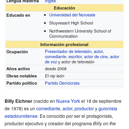
Inglés
Lengua materna
Educación
Universidad del Noroeste
Educado en
Stuyvesant High School
Northwestern University School of
Communication
Información profesional
Presentador de televisión
,
actor
,
Ocupación
comediante
,
escritor
,
actor de cine
,
actor
de voz
y actor de televisión
desde 2008
Años activo
Obras notables
El rey león
Partido Demócrata
Partido político
Billy Eichner
(nacido en
Nueva York
el 18 de septiembre
de 1978) es un
comediante
,
actor
,
productor
y
guionista
estadounidense
. Es conocido por ser el protagonista,
productor ejecutivo y creador del programa
Billy on the