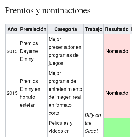
Premios y nominaciones
Año
Premiación
Categoría
Trabajo
Resultado
Re
Mejor
Premios
presentador en
2013
Daytime
Nominado
programas de
Emmy
juegos
Mejor
Premios
programa de
Emmy en
entretenimiento
2015
Nominado
horario
de imagen real
estelar
en formato
corto
Billy on
Películas y
the
videos en
Street