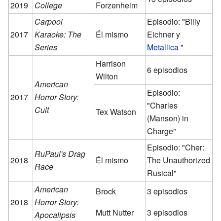
2019
College
Forzenheim
Carpool
Episodio: "Billy
2017
Karaoke: The
Él mismo
Eichner y
Series
Metallica
"
Harrison
6 episodios
Wilton
American
Episodio:
2017
Horror Story:
"Charles
Cult
Tex Watson
(Manson) in
Charge"
Episodio: "Cher:
RuPaul's Drag
2018
Él mismo
The Unauthorized
Race
Rusical"
American
Brock
3 episodios
2018
Horror Story:
Mutt Nutter
3 episodios
Apocalipsis