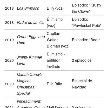
Episodio: "Krusty
2018
Los Simpson
Billy (voz)
the Clown"
Él mismo
Episodio:
2018
Padre de familia
(voz)
"Pawtucket Pete"
Capitán
Green Eggs and
2019
Walter
Episodio: "Boat"
Ham
Bigman (voz)
Él mismo -
Jimmy Kimmel
2020
anfitrión
2 episodios
Live!
invitado
Mariah Carey's
Magical
Especial de
2020
Elfo Billy
Christmas
Navidad
Special
Impeachment:
2021
American Crime
Matt Drudge
3 episodios