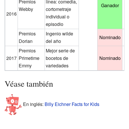
Premios
línea: comedia,
Ganador
Webby
cortometraje
2016
individual o
episodio
Premios
Ingenio wilde
Nominado
Dorian
del año
Premios
Mejor serie de
2017
Primetime
bocetos de
Nominado
Emmy
variedades
Véase también
En inglés:
Billy Eichner Facts for Kids