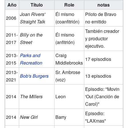
Año
Título
Role
notas
Joan Rivers'
Él mismo
Piloto de Bravo
2006
Straight Talk
(coanfitrión)
no emitido
También creador
2011-
Billy on the
Él mismo
y productor
2017
Street
(anfitrión)
ejecutivo.
2013-
Parks and
Craig
17 episodios
2015
Recreation
Middlebrooks
2013-
Sr. Ambrose
Bob's Burgers
13 episodios
2021
(voz)
Episodio: "Movin
2014
The Millers
Leon
'Out (Canción de
Carol)"
Episodio:
2014
New Girl
Barry
"LAXmas"