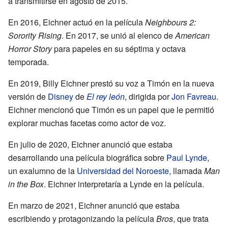
a transmitirse en agosto de 2015.
En 2016, Eichner actuó en la película
Neighbours 2:
Sorority Rising
. En 2017, se unió al elenco de
American
Horror Story
para papeles en su séptima y octava
temporada.
En 2019, Billy Eichner prestó su voz a Timón en la nueva
versión de
Disney
de
El rey león
, dirigida por
Jon Favreau
.
Eichner mencionó que Timón es un papel que le permitió
explorar muchas facetas como actor de voz.
En julio de 2020, Eichner anunció que estaba
desarrollando una película biográfica sobre
Paul Lynde
,
un exalumno de la
Universidad del Noroeste
, llamada
Man
in the Box
. Eichner interpretaría a Lynde en la película.
En marzo de 2021, Eichner anunció que estaba
escribiendo y protagonizando la película
Bros
, que trata