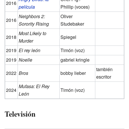
2016
película
Phillip (voces)
Neighbors 2:
Oliver
2016
Sorority Rising
Studebaker
Most Likely to
2018
Spiegel
Murder
2019
El rey león
Timón (voz)
2019
Noelle
gabriel kringle
también
2022
Bros
bobby lieber
escritor
Mufasa: El Rey
2024
Timón (voz)
León
Televisión