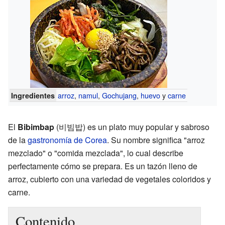
arroz
,
namul
,
Gochujang
,
huevo
y
carne
Ingredientes
El
Bibimbap
(비빔밥) es un plato muy popular y sabroso
de la
gastronomía de Corea
. Su nombre significa "arroz
mezclado" o "comida mezclada", lo cual describe
perfectamente cómo se prepara. Es un tazón lleno de
arroz, cubierto con una variedad de vegetales coloridos y
carne.
Contenido