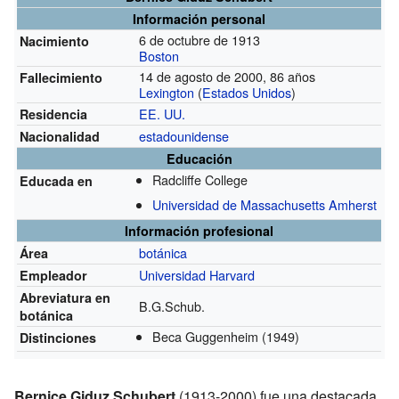
Información personal
6 de octubre de 1913
Nacimiento
Boston
14 de agosto de 2000, 86 años
Fallecimiento
Lexington
(
Estados Unidos
)
EE. UU.
Residencia
estadounidense
Nacionalidad
Educación
Radcliffe College
Educada en
Universidad de Massachusetts Amherst
Información profesional
botánica
Área
Universidad Harvard
Empleador
Abreviatura en
B.G.Schub.
botánica
Beca Guggenheim
(1949)
Distinciones
Bernice Giduz Schubert
(1913-2000) fue una destacada