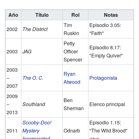
Año
Título
Rol
Notas
Tim
Episodio 3.05:
2002
The District
Ruskin
"Faith"
Petty
Episodio 8.17:
2003
JAG
Officer
"Empty Quiver"
Spencer
2003
Ryan
–
The O. C.
Protagonista
Atwood
2007
2009
Ben
–
Southland
Elenco principal
Sherman
2013
Scooby-Doo!
Episodio 1.15:
2011
Mystery
Odnarb
"The Wild Brood"
Incorporated
(Voz)