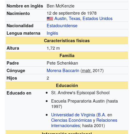
Ben McKenzie
Nombre en inglés
12 de septiembre de 1978
Nacimiento
Austin
,
Texas
,
Estados Unidos
Estadounidense
Nacionalidad
Inglés
Lengua materna
Características físicas
1,72 m
Altura
Familia
Pete Schenkkan
Padre
Morena Baccarin
(
matr.
2017)
Cónyuge
2
Hijos
Educación
St. Andrew's Episcopal School
Educado en
Escuela Preparatoria Austin
(hasta
1997)
Universidad de Virginia
(
B.A.
en
Ciencias Económicas
y
Relaciones
internacionales
; hasta 2001)
Información profesional